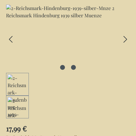
Bildergalerie überspringen
Regulärer Preis:
17,99 €