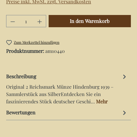
Preise inkl. MwSt. zzgl. Versandkosten
Produkt Anzahl: Gib den gewünschten Wert e
In den Warenkorb
Zum Merkzettel hinzufügen
Produktnummer:
am10440
Beschreibung
Original 2 Reichsmark Münze Hindenburg 1939 –
Sammlerstück aus SilberEntdecken Sie ein
faszinierendes Stück deutscher Geschi…
Mehr
Bewertungen