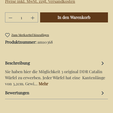
Preise inkl. MwSt. zzgl. Versandkosten
Produkt Anzahl: Gib den gewünschten Wert e
In den Warenkorb
Zum Merkzettel hinzufügen
Produktnummer:
am10368
Beschreibung
Sie haben hier die Möglichkeit 3 original DDR Catalin
Würfel zu erwerben. Jeder Würfel hat eine Kantenlänge
von 3,2cm. Gewi…
Mehr
Bewertungen