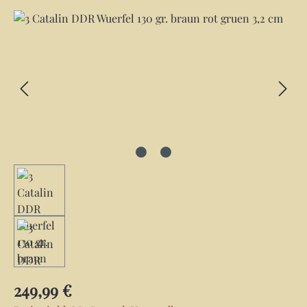
Bildergalerie überspringen
Regulärer Preis:
249,99 €