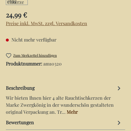
Regulärer Preis:
24,99 €
Preise inkl. MwSt. zzgl. Versandkosten
Nicht mehr verfügbar
Zum Merkzettel hinzufügen
Produktnummer:
am10320
Beschreibung
Wir bieten Ihnen hier 4 alte Rauchtischkerzen der
Marke Zwergkönig in der wunderschön gestalteten
original Verpackung an. Tr…
Mehr
Bewertungen