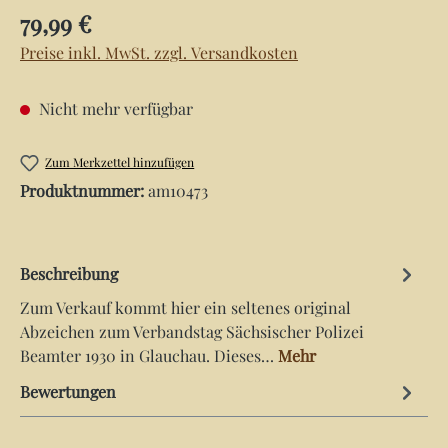
Regulärer Preis:
79,99 €
Preise inkl. MwSt. zzgl. Versandkosten
Nicht mehr verfügbar
Zum Merkzettel hinzufügen
Produktnummer:
am10473
Beschreibung
Zum Verkauf kommt hier ein seltenes original
Abzeichen zum Verbandstag Sächsischer Polizei
Beamter 1930 in Glauchau. Dieses…
Mehr
Bewertungen