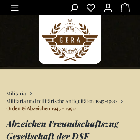
Ware
Zum Hauptinhalt springen
Militaria
Militaria und militärische Antiquitäten 1945-1990
Orden & Abzeichen 1945 - 1990
Abzeichen Freundschaftszug
Gesellschaft der DSF