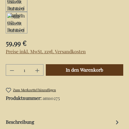
Regulärer Preis:
59,99 €
Preise inkl. MwSt. zzgl. Versandkosten
Produkt Anzahl: Gib den gewünschten Wert e
In den Warenkorb
Zum Merkzettel hinzufügen
Produktnummer:
am10275
Beschreibung