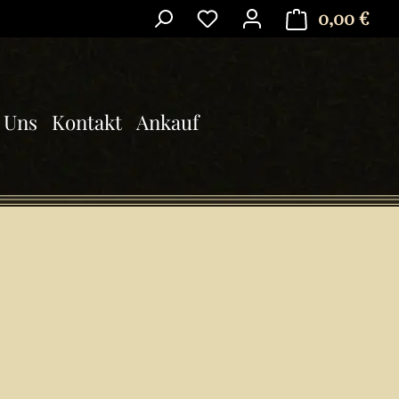
0,00 €
Ware
 Uns
Kontakt
Ankauf
is: