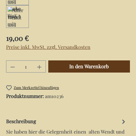
Regulärer Preis:
19,00 €
Preise inkl. MwSt. zzgl. Versandkosten
Produkt Anzahl: Gib den gewünschten Wert e
In den Warenkorb
Zum Merkzettel hinzufügen
Produktnummer:
am10236
Beschreibung
Sie haben hier die Gelegenheit einen alten Wendt und