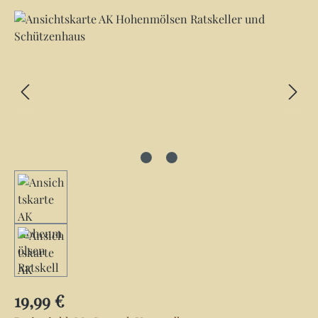
Bildergalerie überspringen
Regulärer Preis:
19,99 €