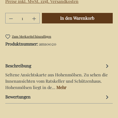
Preise inkl. MwSt. zzgl. Versandkosten
Produkt Anzahl: Gib den gewünschten Wert e
In den Warenkorb
Zum Merkzettel hinzufügen
Produktnummer:
am10020
Beschreibung
Seltene Ansichtskarte aus Hohenmölsen. Zu sehen die
Innenansichten vom Ratskeller und Schützenhaus.
Hohenmölsen liegt in de…
Mehr
Bewertungen