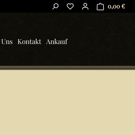
0,00 €
Ware
 Uns
Kontakt
Ankauf
is: