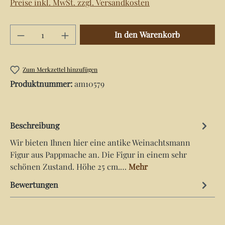
Preise inkl. MwSt. zzgl. Versandkosten
Produkt Anzahl: Gib den gewünschten Wert e
In den Warenkorb
Zum Merkzettel hinzufügen
Produktnummer:
am10579
Beschreibung
Wir bieten Ihnen hier eine antike Weinachtsmann
Figur aus Pappmache an. Die Figur in einem sehr
schönen Zustand. Höhe 25 cm.…
Mehr
Bewertungen