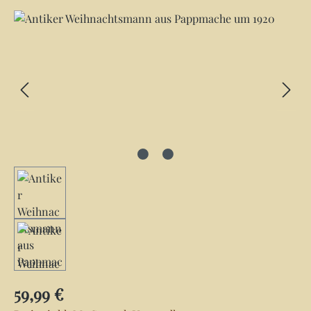
Bildergalerie überspringen
Regulärer Preis:
59,99 €