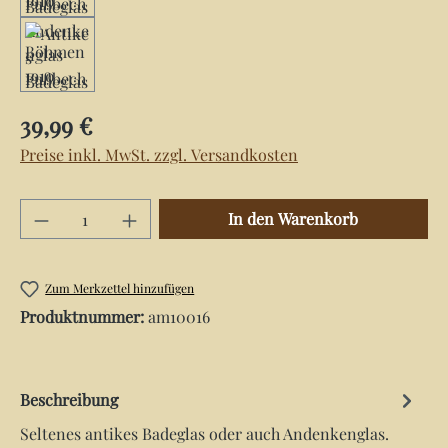
Regulärer Preis:
39,99 €
Preise inkl. MwSt. zzgl. Versandkosten
Produkt Anzahl: Gib den gewünschten Wert e
In den Warenkorb
Zum Merkzettel hinzufügen
Produktnummer:
am10016
Beschreibung
Seltenes antikes Badeglas oder auch Andenkenglas.