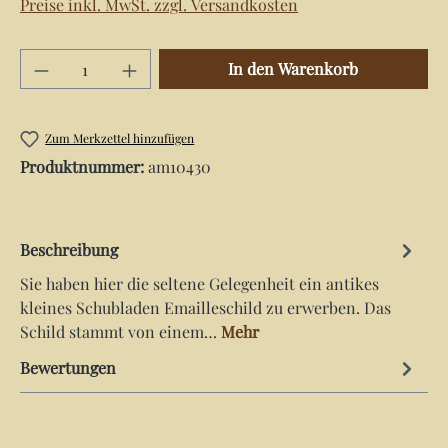
Preise inkl. MwSt. zzgl. Versandkosten
Produkt Anzahl: Gib den gewünschten Wert e
In den Warenkorb
Zum Merkzettel hinzufügen
Produktnummer:
am10430
Beschreibung
Sie haben hier die seltene Gelegenheit ein antikes
kleines Schubladen Emailleschild zu erwerben. Das
Schild stammt von einem…
Mehr
Bewertungen