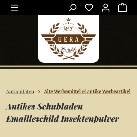
Ware
Zum Hauptinhalt springen
Antiquitäten
Alte Werbemittel & antike Werbeartikel
Antikes Schubladen
Emailleschild Insektenpulver