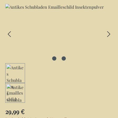
Bildergalerie überspringen
Regulärer Preis:
29,99 €