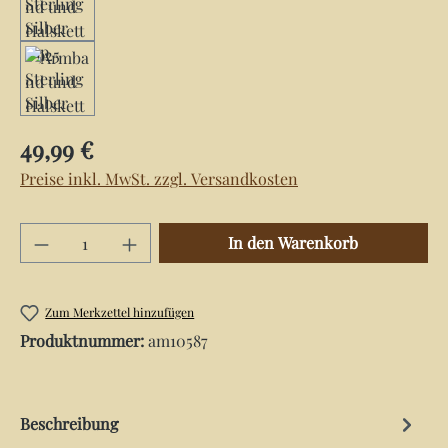
Regulärer Preis:
49,99 €
Preise inkl. MwSt. zzgl. Versandkosten
Produkt Anzahl: Gib den gewünschten Wert e
In den Warenkorb
Zum Merkzettel hinzufügen
Produktnummer:
am10587
Beschreibung