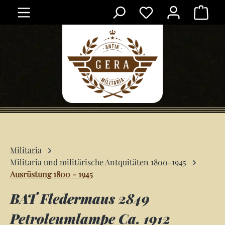
Ware
Zum Hauptinhalt springen
Militaria
Militaria und militärische Antquitäten 1800-1945
Ausrüstung 1800 - 1945
BAT Fledermaus 2849
Petroleumlampe Ca. 1912