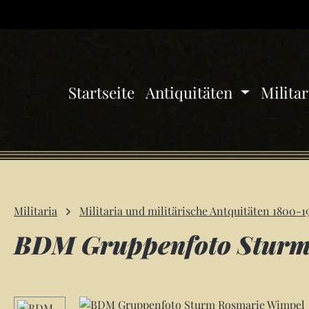
 Hauptinhalt springen
Zur Suche springen
Zur Hauptnavigation springen
Startseite
Antiquitäten
Milita
Militaria
Militaria und militärische Antquitäten 1800-1
BDM Gruppenfoto Sturm
Bildergalerie überspringen