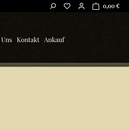
0,00 €
Ware
 Uns
Kontakt
Ankauf
is: