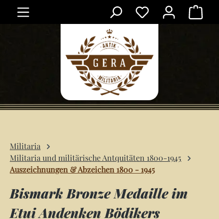
Ware
Zum Hauptinhalt springen
Militaria
Militaria und militärische Antquitäten 1800-1945
Auszeichnungen & Abzeichen 1800 - 1945
Bismark Bronze Medaille im
Etui Andenken Bödikers