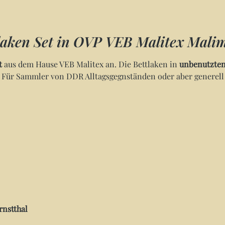
aken Set in OVP VEB Malitex Mali
t
aus dem Hause VEB Malitex an. Die Bettlaken in
unbenutzten
! Für Sammler von DDR Alltagsgegnständen oder aber generell F
rnstthal