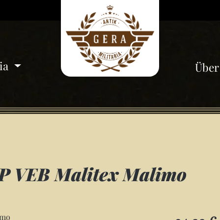
ria
Über
VP VEB Malitex Malimo
Regulärer Pre