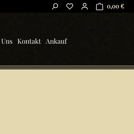
0,00 €
Ware
 Uns
Kontakt
Ankauf
is: