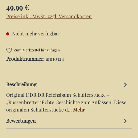
Regulärer Preis:
49,99 €
Preise inkl. MwSt. zzgl. Versandkosten
Nicht mehr verfügbar
Zum Merkzettel hinzufügen
Produktnummer:
am10124
Beschreibung
Original DDR DR Reichsbahn Schulterstücke –
„Russenbretter“Echte Geschichte zum Anfassen. Diese
originalen Schulterstücke d…
Mehr
Bewertungen