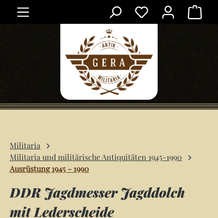
Ware
Zum Hauptinhalt springen
Militaria
Militaria und militärische Antiquitäten 1945-1990
Ausrüstung 1945 - 1990
DDR Jagdmesser Jagddolch
mit Lederscheide