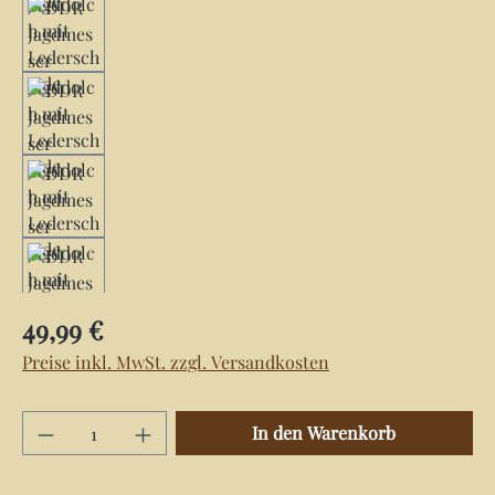
Regulärer Preis:
49,99 €
Preise inkl. MwSt. zzgl. Versandkosten
Produkt Anzahl: Gib den gewünschten Wert e
In den Warenkorb