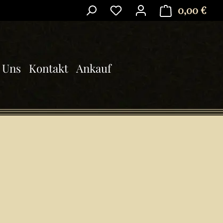
0,00 €
Ware
 Uns
Kontakt
Ankauf
is: