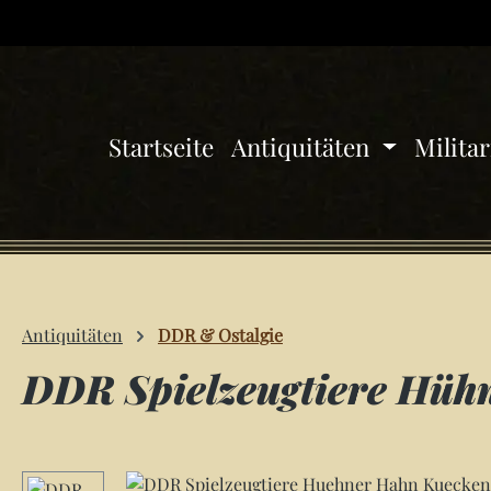
 Hauptinhalt springen
Zur Suche springen
Zur Hauptnavigation springen
Startseite
Antiquitäten
Milita
Antiquitäten
DDR & Ostalgie
DDR Spielzeugtiere Hüh
Bildergalerie überspringen