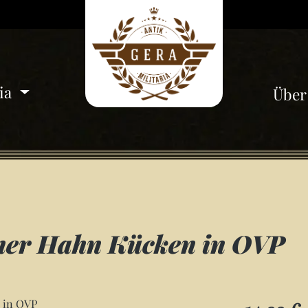
ria
Über
ner Hahn Kücken in OVP
Regulärer Pre