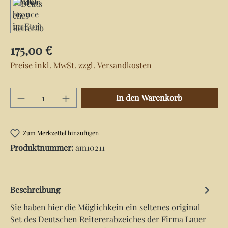
Regulärer Preis:
175,00 €
Preise inkl. MwSt. zzgl. Versandkosten
Produkt Anzahl: Gib den gewünschten Wert e
In den Warenkorb
Zum Merkzettel hinzufügen
Produktnummer:
am10211
Beschreibung
Sie haben hier die Möglichkein ein seltenes original
Set des Deutschen Reitererabzeiches der Firma Lauer