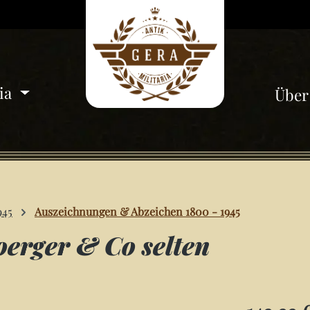
ria
Über
945
Auszeichnungen & Abzeichen 1800 - 1945
oerger & Co selten
Regulärer Pre