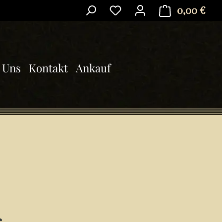
0,00 €
Ware
 Uns
Kontakt
Ankauf
is: