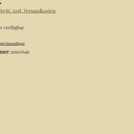
€
 MwSt. zzgl. Versandkosten
r verfügbar
tel hinzufügen
mer:
am10646