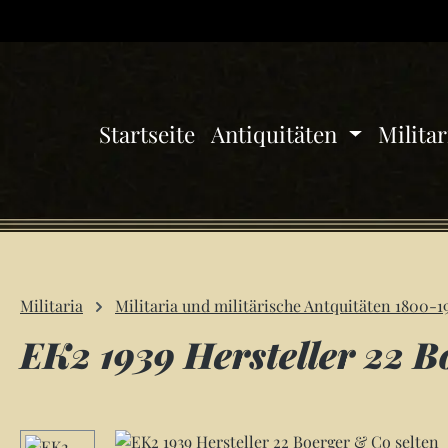
 Hauptinhalt springen
Zur Suche springen
Zur Hauptnavigation springen
Startseite
Antiquitäten
Milita
Militaria
Militaria und militärische Antquitäten 1800-1
EK2 1939 Hersteller 22 B
Bildergalerie überspringen