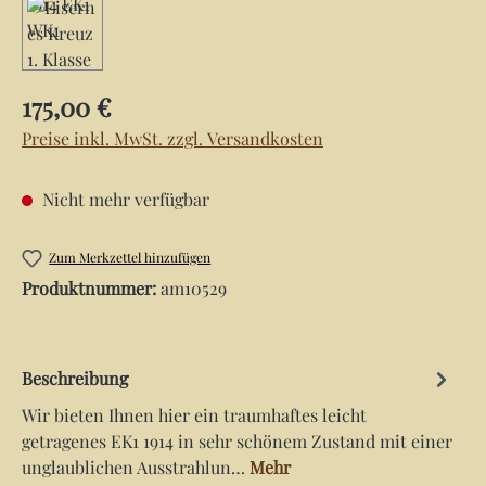
Regulärer Preis:
175,00 €
Preise inkl. MwSt. zzgl. Versandkosten
Nicht mehr verfügbar
Zum Merkzettel hinzufügen
Produktnummer:
am10529
Beschreibung
Wir bieten Ihnen hier ein traumhaftes leicht
getragenes EK1 1914 in sehr schönem Zustand mit einer
unglaublichen Ausstrahlun…
Mehr