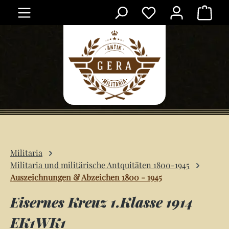
Ware
Zum Hauptinhalt springen
Militaria
Militaria und militärische Antquitäten 1800-1945
Auszeichnungen & Abzeichen 1800 - 1945
Eisernes Kreuz 1.Klasse 1914
EK1WK1