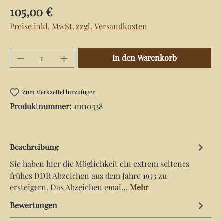
Regulärer Preis:
105,00 €
Preise inkl. MwSt. zzgl. Versandkosten
Produkt Anzahl: Gib den gewünschten Wert e
In den Warenkorb
Zum Merkzettel hinzufügen
Produktnummer:
am10338
Beschreibung
Sie haben hier die Möglichkeit ein extrem seltenes
frühes DDR Abzeichen aus dem Jahre 1953 zu
ersteigern. Das Abzeichen emai…
Mehr
Bewertungen