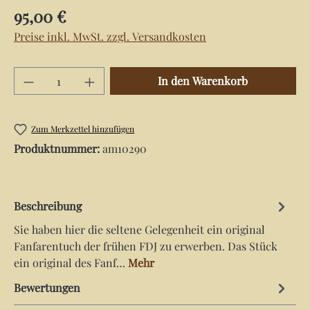
Regulärer Preis:
95,00 €
Preise inkl. MwSt. zzgl. Versandkosten
Produkt Anzahl: Gib den gewünschten Wert e
In den Warenkorb
Zum Merkzettel hinzufügen
Produktnummer:
am10290
Beschreibung
Sie haben hier die seltene Gelegenheit ein original
Fanfarentuch der frühen FDJ zu erwerben. Das Stück
ein original des Fanf…
Mehr
Bewertungen