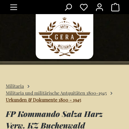
Ware
Zum Hauptinhalt springen
Militaria
Militaria und militärische Antquitäten 1800-1945
Urkunden & Dokumente 1800 - 1945
FP Kommando Salza Harz
Verw. KZ Buchenwald