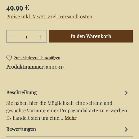
Regulärer Preis:
49,99 €
Preise inkl. MwSt. zzgl. Versandkosten
Produkt Anzahl: Gib den gewünschten Wert e
In den Warenkorb
Zum Merkzettel hinzufügen
Produktnummer:
am10343
Beschreibung
Sie haben hier die Möglichkeit eine seltene und
gesuchte Variante einer Propagandakarte zu erwerben.
Es handelt sich um eine…
Mehr
Bewertungen