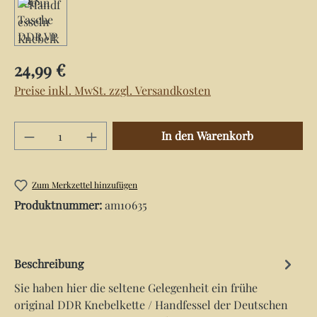
Regulärer Preis:
24,99 €
Preise inkl. MwSt. zzgl. Versandkosten
Produkt Anzahl: Gib den gewünschten Wert e
In den Warenkorb
Zum Merkzettel hinzufügen
Produktnummer:
am10635
Beschreibung
Sie haben hier die seltene Gelegenheit ein frühe
original DDR Knebelkette / Handfessel der Deutschen