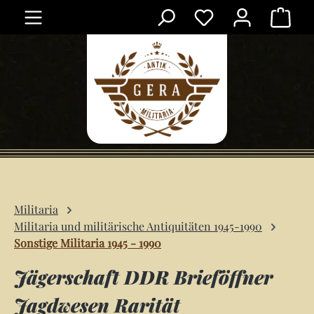
Ware
Zum Hauptinhalt springen
Militaria
Militaria und militärische Antiquitäten 1945-1990
Sonstige Militaria 1945 - 1990
Jägerschaft DDR Brieföffner
Jagdwesen Rarität