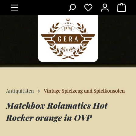
Ware
Zum Hauptinhalt springen
Antiquitäten
Vintage Spielzeug und Spielkonsolen
Matchbox Rolamatics Hot
Rocker orange in OVP