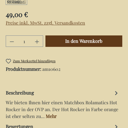
Regulärer Preis:
49,00 €
Preise inkl. MwSt. zzgl. Versandkosten
Produkt Anzahl: Gib den gewünschten Wert e
In den Warenkorb
Zum Merkzettel hinzufügen
Produktnummer:
am10602
Beschreibung
Wir bieten Ihnen hier einen Matchbox Rolamatics Hot
Rocker in der OVP an. Der Hot Rocker in Farbe orange
ist eher selten zu…
Mehr
Bewertungen