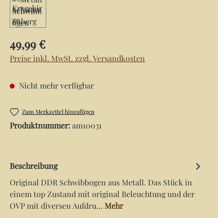
Regulärer Preis:
49,99 €
Preise inkl. MwSt. zzgl. Versandkosten
Nicht mehr verfügbar
Zum Merkzettel hinzufügen
Produktnummer:
am10031
Beschreibung
Original DDR Schwibbogen aus Metall. Das Stück in
einem top Zustand mit original Beleuchtung und der
OVP mit diversen Aufdru…
Mehr