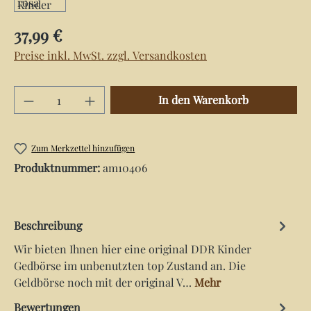
Regulärer Preis:
37,99 €
Preise inkl. MwSt. zzgl. Versandkosten
Produkt Anzahl: Gib den gewünschten Wert e
In den Warenkorb
Zum Merkzettel hinzufügen
Produktnummer:
am10406
Beschreibung
Wir bieten Ihnen hier eine original DDR Kinder
Gedbörse im unbenutzten top Zustand an. Die
Geldbörse noch mit der original V…
Mehr
Bewertungen