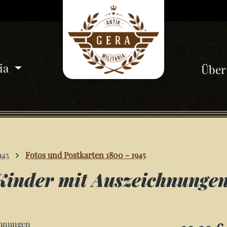
ria
Über
945
Fotos und Postkarten 1800 - 1945
 Kinder mit Auszeichnunge
Regulärer Pre