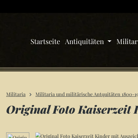
 Hauptinhalt springen
Zur Suche springen
Zur Hauptnavigation springen
Startseite
Antiquitäten
Milita
Militaria
Militaria und militärische Antquitäten 1800-1
Original Foto Kaiserzeit
Bildergalerie überspringen