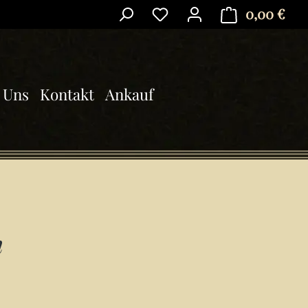
0,00 €
Ware
 Uns
Kontakt
Ankauf
n
is: