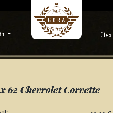
ria
Über
x 62 Chevrolet Corvette
Regulärer Pre