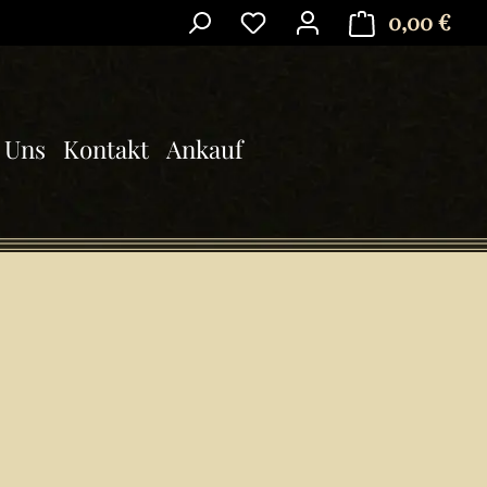
0,00 €
Ware
 Uns
Kontakt
Ankauf
is: