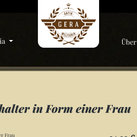
ria
Über
halter in Form einer Frau
Regulärer Pre