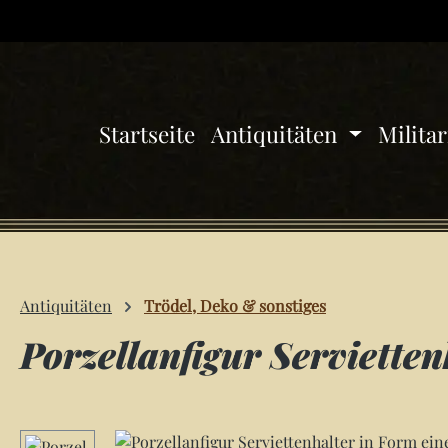
 Hauptinhalt springen
Zur Suche springen
Zur Hauptnavigation springen
Startseite
Antiquitäten
Milita
Antiquitäten
Trödel, Deko & sonstiges
Porzellanfigur Servietten
Bildergalerie überspringen