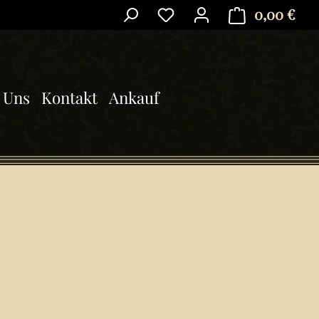
0,00 €
Ware
 Uns
Kontakt
Ankauf
is: