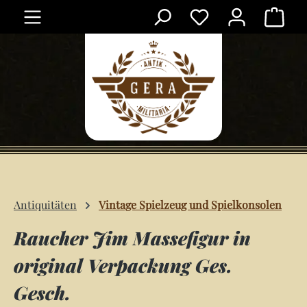
Ware
Zum Hauptinhalt springen
Antiquitäten
Vintage Spielzeug und Spielkonsolen
Raucher Jim Massefigur in
original Verpackung Ges.
Gesch.