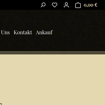
0,00 €
Ware
 Uns
Kontakt
Ankauf
is: