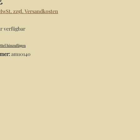
€
 MwSt. zzgl. Versandkosten
r verfügbar
tel hinzufügen
mer:
am10140