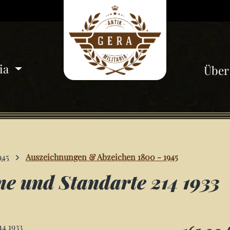
ria
Über
945
Auszeichnungen & Abzeichen 1800 - 1945
e und Standarte 214 1933
Regulärer Pre