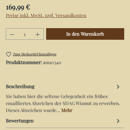
Regulärer Preis:
169,99 €
Preise inkl. MwSt. zzgl. Versandkosten
Produkt Anzahl: Gib den gewünschten Wert e
In den Warenkorb
Zum Merkzettel hinzufügen
Produktnummer:
am10340
Beschreibung
Sie haben hier die seltene Gelegenheit ein frühes
emailliertes Abzeichen der SDAG Wismut zu erwerben.
Dieses Abzeichen wurde…
Mehr
Bewertungen