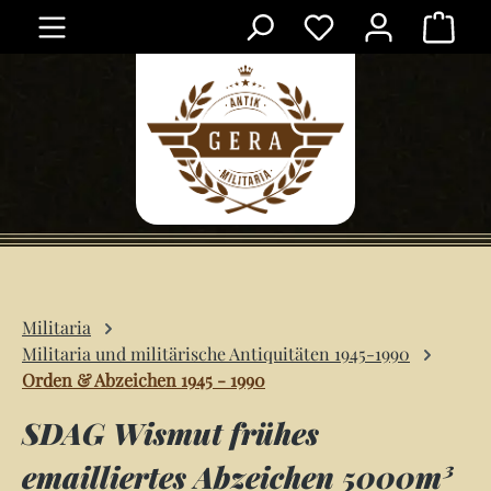
Ware
Zum Hauptinhalt springen
Militaria
Militaria und militärische Antiquitäten 1945-1990
Orden & Abzeichen 1945 - 1990
SDAG Wismut frühes
emailliertes Abzeichen 5000m³