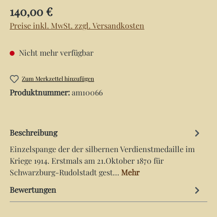
Regulärer Preis:
140,00 €
Preise inkl. MwSt. zzgl. Versandkosten
Nicht mehr verfügbar
Zum Merkzettel hinzufügen
Produktnummer:
am10066
Beschreibung
Einzelspange der der silbernen Verdienstmedaille im
Kriege 1914. Erstmals am 21.Oktober 1870 für
Schwarzburg-Rudolstadt gest…
Mehr
Bewertungen