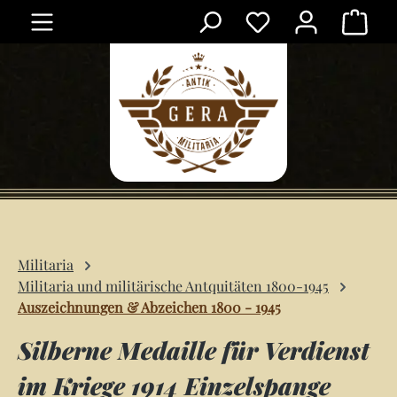
Ware
Zum Hauptinhalt springen
Militaria
Militaria und militärische Antquitäten 1800-1945
Auszeichnungen & Abzeichen 1800 - 1945
Silberne Medaille für Verdienst
im Kriege 1914 Einzelspange