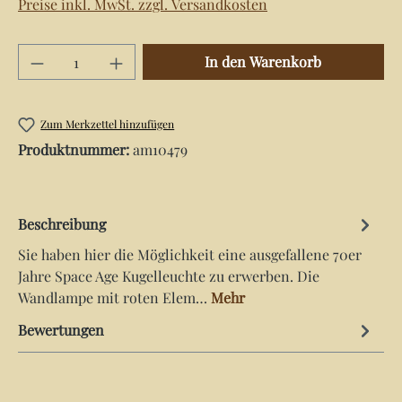
Preise inkl. MwSt. zzgl. Versandkosten
Produkt Anzahl: Gib den gewünschten Wert e
In den Warenkorb
Zum Merkzettel hinzufügen
Produktnummer:
am10479
Beschreibung
Sie haben hier die Möglichkeit eine ausgefallene 70er
Jahre Space Age Kugelleuchte zu erwerben. Die
Wandlampe mit roten Elem…
Mehr
Bewertungen