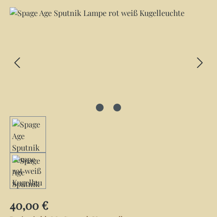
Bildergalerie überspringen
Regulärer Preis:
40,00 €