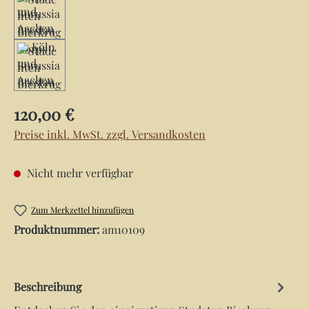
Regulärer Preis:
120,00 €
Preise inkl. MwSt. zzgl. Versandkosten
Nicht mehr verfügbar
Zum Merkzettel hinzufügen
Produktnummer:
am10109
Beschreibung