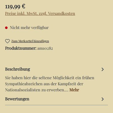
Regulärer Preis:
119,99 €
Preise inkl. MwSt. zzgl. Versandkosten
Nicht mehr verfügbar
Zum Merkzettel hinzufügen
Produktnummer:
am10282
Beschreibung
Sie haben hier die seltene Möglichkeit ein frühen
Sympathieabzeichen aus der Kampfzeit der
Nationalsozialisten zu erwerben.…
Mehr
Bewertungen