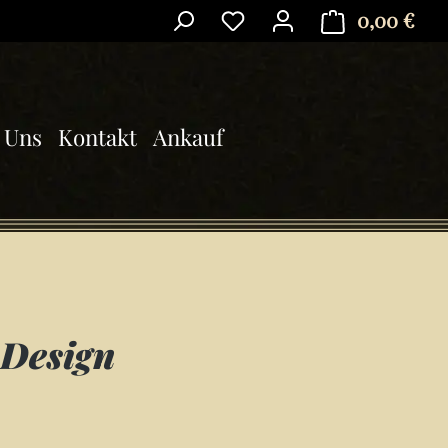
0,00 €
Ware
 Uns
Kontakt
Ankauf
 Design
is: