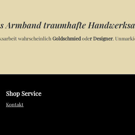
es Armband traumhafte Handwerksar
ksarbeit wahrscheinlich
Goldschmied
ode
r Designer
. Unmarkie
Shop Service
Kontakt