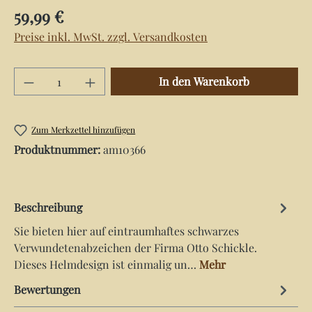
Regulärer Preis:
59,99 €
Preise inkl. MwSt. zzgl. Versandkosten
Produkt Anzahl: Gib den gewünschten Wert e
In den Warenkorb
Zum Merkzettel hinzufügen
Produktnummer:
am10366
Beschreibung
Sie bieten hier auf eintraumhaftes schwarzes
Verwundetenabzeichen der Firma Otto Schickle.
Dieses Helmdesign ist einmalig un…
Mehr
Bewertungen