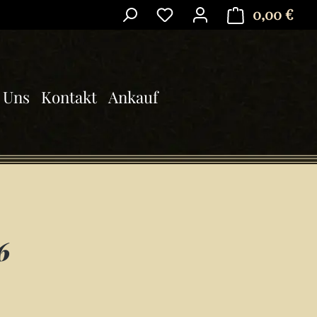
0,00 €
Ware
 Uns
Kontakt
Ankauf
6
is: