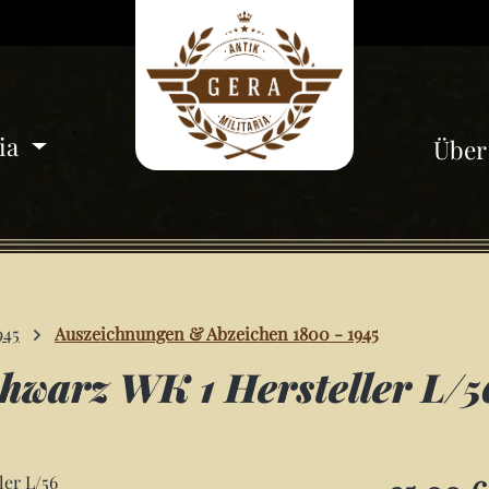
ria
Über
945
Auszeichnungen & Abzeichen 1800 - 1945
hwarz WK 1 Hersteller L/5
Regulärer Pre