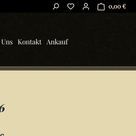
0,00 €
Ware
 Uns
Kontakt
Ankauf
6
is: