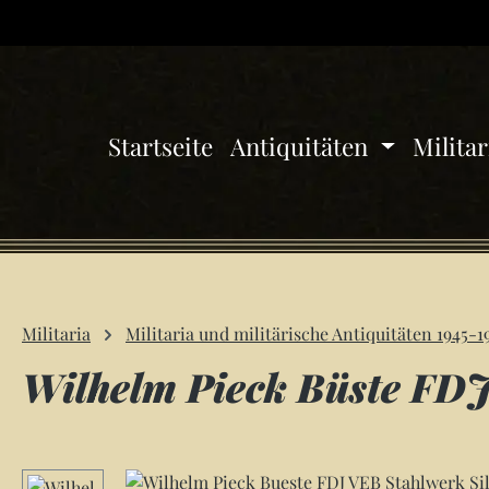
 Hauptinhalt springen
Zur Suche springen
Zur Hauptnavigation springen
Startseite
Antiquitäten
Milita
Militaria
Militaria und militärische Antiquitäten 1945-1
Wilhelm Pieck Büste FDJ
Bildergalerie überspringen