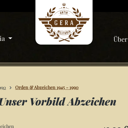
ria
Über
990
Orden & Abzeichen 1945 - 1990
nser Vorbild Abzeichen
Regulärer Pre