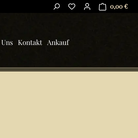
0,00 €
Ware
 Uns
Kontakt
Ankauf
is: