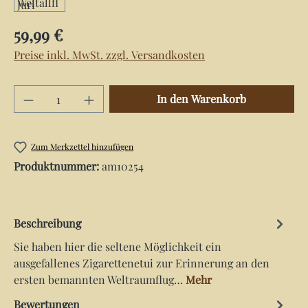
Regulärer Preis:
59,99 €
Preise inkl. MwSt. zzgl. Versandkosten
Produkt Anzahl: Gib den gewünschten Wert e
In den Warenkorb
Zum Merkzettel hinzufügen
Produktnummer:
am10254
Beschreibung
Sie haben hier die seltene Möglichkeit ein
ausgefallenes Zigarettenetui zur Erinnerung an den
ersten bemannten Weltraumflug…
Mehr
Bewertungen