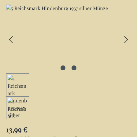
Bildergalerie überspringen
Regulärer Preis:
13,99 €